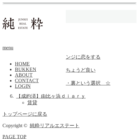
ホーム
サーファー
【成約済】たゆたう。
マンション
【成約済】余白。
menu
土地
【成約済】今日、オレンジに恋をする
マンション
HOME
BUKKEN
【成約済】自然体で、ちょうど良い
ABOUT
マンション
CONTACT
【成約済】シーサイド・裏という選択 ☆
LOGIN
マンション
【成約済】由比ヶ浜ｄｉａｒｙ
賃貸
トップページに戻る
Copyright ©
純粋リアルエステート
PAGE TOP