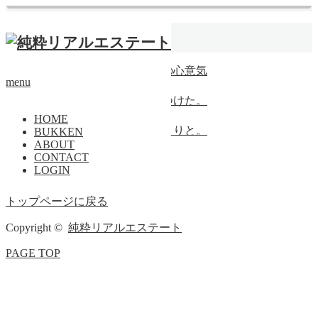
ホーム
山ノ内
【成約済】身一つで、その心意気
menu
賃貸
【成約済】小さな恋みーつけた。
賃貸
HOME
【成約済】北鎌倉にこっくりと。
BUKKEN
ABOUT
賃貸
CONTACT
[成約済]隠れ家的〇〇
LOGIN
戸建
トップページに戻る
Copyright ©
純粋リアルエステート
PAGE TOP