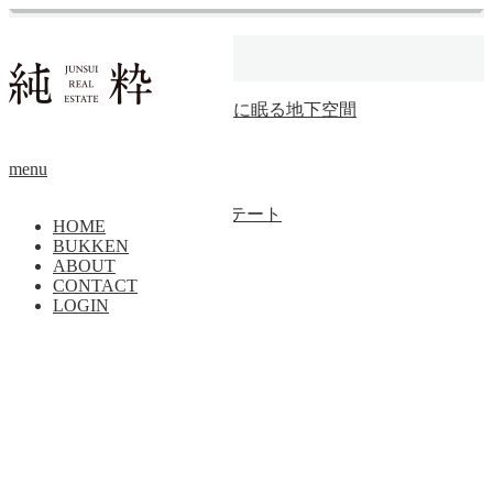
ホーム
横浜市
【価格更新】文化の下に眠る地下空間
その他
menu
トップページに戻る
Copyright ©
純粋リアルエステート
HOME
BUKKEN
PAGE TOP
ABOUT
CONTACT
LOGIN