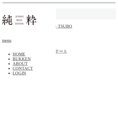
ホーム
漁師町
【成約済】るつぼKO・TSUBO
賃貸
menu
トップページに戻る
Copyright ©
純粋リアルエステート
HOME
BUKKEN
PAGE TOP
ABOUT
CONTACT
LOGIN