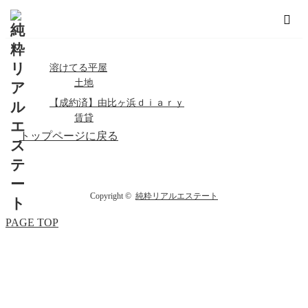
ホーム
長谷
溶けてる平屋
土地
【成約済】由比ヶ浜ｄｉａｒｙ
賃貸
トップページに戻る
Copyright ©
純粋リアルエステート
PAGE TOP