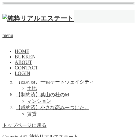
ホーム
2階
海が生活の癖になる。
menu
土地
背中合わせの自由
賃貸
HOME
暮らしの余波
BUKKEN
ABOUT
賃貸
CONTACT
葉山小道通り
LOGIN
土地
【成約済】一色ゲートウェイシティ
土地
【制約済】葉山の杜のM
マンション
【成約済】小さな恋みーつけた。
賃貸
トップページに戻る
Copyright ©
純粋リアルエステート