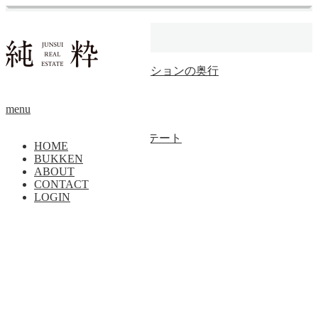
ホーム
北千束
【成約済】店舗付マンションの奥行
マンション
menu
トップページに戻る
Copyright ©
純粋リアルエステート
HOME
BUKKEN
PAGE TOP
ABOUT
CONTACT
LOGIN