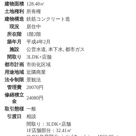
建物面積
128.48㎡
土地権利
所有権
建物構造
鉄筋コンクリート造
現況
居住中
所在階
1階2階
築年月
平成4年2月
施設
公営水道, 本下水, 都市ガス
間取り
3LDK+店舗
都市計画
市街化区域
用途地域
近隣商業
法令制限
景観法
管理費
20070円
修繕積立
24080円
金
取引態様
一般
引渡日
相談
間取り：3LDK+店舗
1F店舗部分：32.41㎡