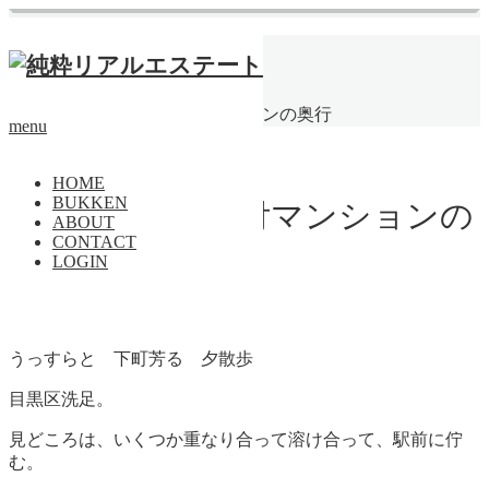
ホーム
物件
マンション
,
光
,
庭
,
彩
,
化
【成約済】店舗付マンションの奥行
menu
マンション
HOME
BUKKEN
【成約済】店舗付マンションの
ABOUT
CONTACT
奥行
LOGIN
うっすらと 下町芳る 夕散歩
目黒区洗足。
見どころは、いくつか重なり合って溶け合って、駅前に佇
む。