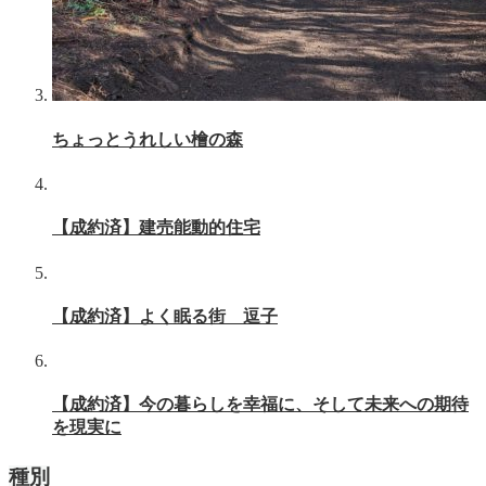
ちょっとうれしい檜の森
【成約済】建売能動的住宅
【成約済】よく眠る街 逗子
【成約済】今の暮らしを幸福に、そして未来への期待
を現実に
種別