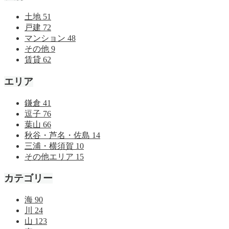
土地
51
戸建
72
マンション
48
その他
9
賃貸
62
エリア
鎌倉
41
逗子
76
葉山
66
秋谷・芦名・佐島
14
三浦・横須賀
10
その他エリア
15
カテゴリー
海
90
川
24
山
123