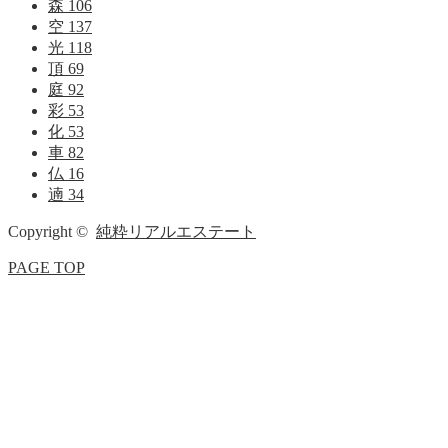
森
106
空
137
光
118
頂
69
庭
92
彩
53
化
53
車
82
仏
16
遖
34
Copyright ©
純粋リアルエステート
PAGE TOP