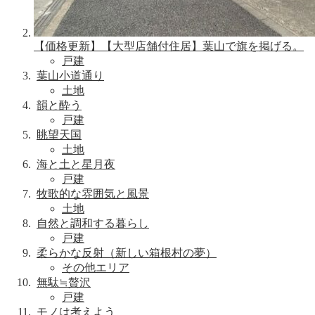
【価格更新】【大型店舗付住居】葉山で旗を掲げる。
戸建
葉山小道通り
土地
韻と酔う
戸建
眺望天国
土地
海と土と星月夜
戸建
牧歌的な雰囲気と風景
土地
自然と調和する暮らし
戸建
柔らかな反射（新しい箱根村の夢）
その他エリア
無駄≒贅沢
戸建
モノは考えよう