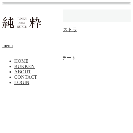
ホーム
収益
【成約済】空とオーケストラ
その他
menu
トップページに戻る
Copyright ©
純粋リアルエステート
HOME
BUKKEN
PAGE TOP
ABOUT
CONTACT
LOGIN