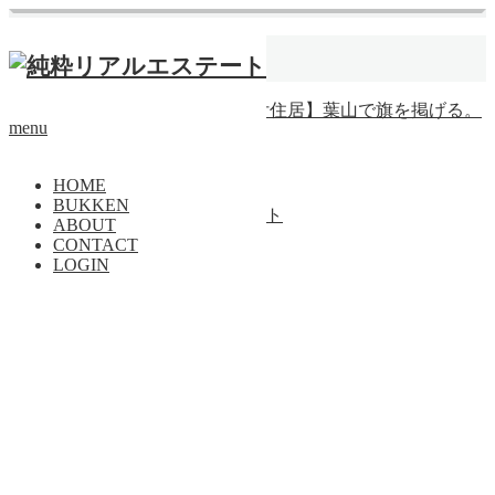
ホーム
美容院
【価格更新】【大型店舗付住居】葉山で旗を掲げる。
menu
戸建
トップページに戻る
HOME
BUKKEN
Copyright ©
純粋リアルエステート
ABOUT
CONTACT
PAGE TOP
LOGIN