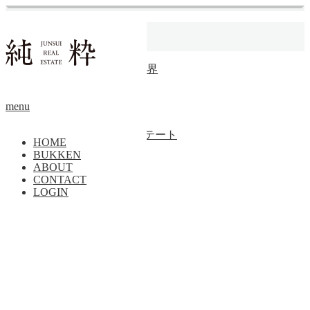
ホーム
葉山御用邸
【成約済】玄関開放世界
マンション
menu
トップページに戻る
Copyright ©
純粋リアルエステート
HOME
BUKKEN
PAGE TOP
ABOUT
CONTACT
LOGIN