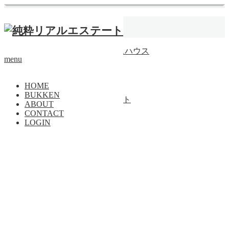
ホーム
長柄小学校
【成約済】思い出のテラスハウス
menu
戸建
トップページに戻る
HOME
BUKKEN
Copyright ©
純粋リアルエステート
ABOUT
CONTACT
PAGE TOP
LOGIN