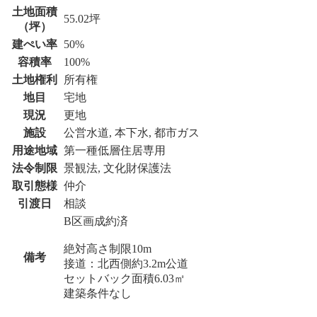
土地面積
55.02坪
（坪）
建ぺい率
50%
容積率
100%
土地権利
所有権
地目
宅地
現況
更地
施設
公営水道, 本下水, 都市ガス
用途地域
第一種低層住居専用
法令制限
景観法, 文化財保護法
取引態様
仲介
引渡日
相談
B区画成約済
絶対高さ制限10m
備考
接道：北西側約3.2m公道
セットバック面積6.03㎡
建築条件なし