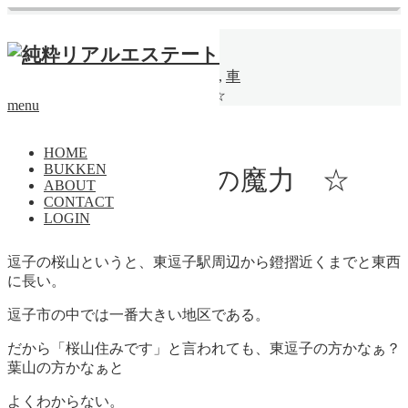
ホーム
物件
土地
,
逗子
,
海
,
山
,
森
,
空
,
光
,
車
【成約済】8丁目の魔力 ☆
menu
土地
HOME
BUKKEN
【成約済】8丁目の魔力 ☆
ABOUT
CONTACT
LOGIN
逗子の桜山というと、東逗子駅周辺から鐙摺近くまでと東西
に長い。
逗子市の中では一番大きい地区である。
だから「桜山住みです」と言われても、東逗子の方かなぁ？
葉山の方かなぁと
よくわからない。