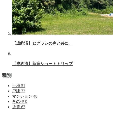
【成約済】ヒグラシの声と共に。
【成約済】新宿ショートトリップ
種別
土地
51
戸建
72
マンション
48
その他
9
賃貸
62