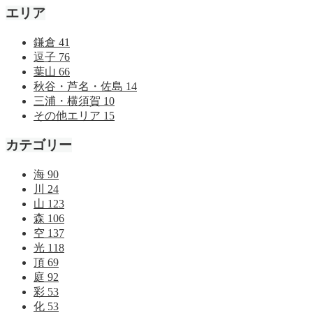
エリア
鎌倉
41
逗子
76
葉山
66
秋谷・芦名・佐島
14
三浦・横須賀
10
その他エリア
15
カテゴリー
海
90
川
24
山
123
森
106
空
137
光
118
頂
69
庭
92
彩
53
化
53