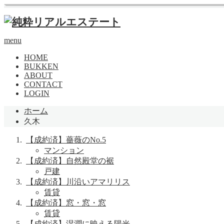
menu
HOME
BUKKEN
ABOUT
CONTACT
LOGIN
ホーム
久木
【成約済】薔薇のNo.5
マンション
【成約済】自然殿堂の裾
戸建
【成約済】川沿いアマリリス
賃貸
【成約済】窓・窓・窓
賃貸
【成約済】湿潤に映える陽光