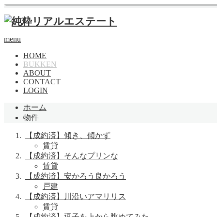
menu
HOME
BUKKEN
ABOUT
CONTACT
LOGIN
ホーム
物件
【成約済】傾き、傾かず
賃貸
【成約済】そんなプリンな
賃貸
【成約済】安かろう良かろう
戸建
【成約済】川沿いアマリリス
賃貸
【成約済】逗子を上から眺めてみた