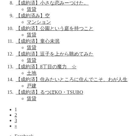
【成約済】小さな恋みーつけた。
賃貸
【成約済み】空
マンション
【成約済】公園という庭を持つこと
賃貸
【成約済】童心未泯
賃貸
【成約済】逗子を上から眺めてみた
賃貸
【成約済】8丁目の魔力 ☆
土地
【成約済】住みたいところに住んでこそ、わが人生
戸建
【成約済】るつぼKO・TSUBO
賃貸
1
2
3
»