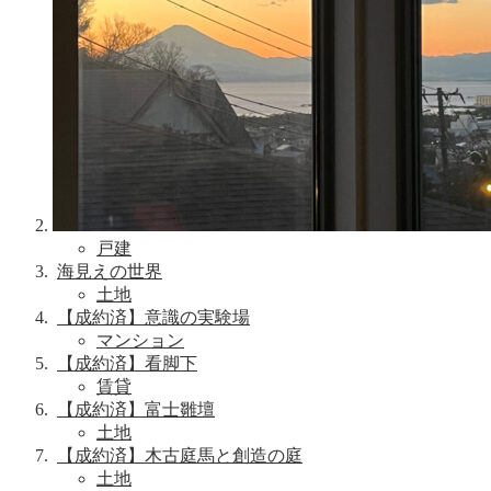
戸建
海見えの世界
土地
【成約済】意識の実験場
マンション
【成約済】看脚下
賃貸
【成約済】富士雛壇
土地
【成約済】木古庭馬と創造の庭
土地