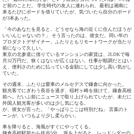
ど前のことだ。 学生時代の友人に連れられ、最初は湘南に
来るたびにボードを借りていたが、気づいたら自分のボード
が3本あった。
「今のあなたを見ると、どうせなら海の近くに住んだほうが
いいんじゃないの？」 そう言ったのは、彼女だ。同い年の
プロダクトデザイナー。ふたりともリモートワークが当たり
前になって久しい。
東京の北参道に借りているマンションの家賃は、2LDKで毎
月32万円だ。狭くはないが広くはない。仕事が順調だとはい
え、便利さのために払っている金額にしては少し高い気がし
ていた。
その週末、ふたりは愛車のメルセデスで鎌倉に向かった。
観光客でにぎわう長谷を過ぎ、稲村ヶ崎を抜けて、鎌倉高校
前へ。だいぶ前にニュースで取り上げられていたが、未だに
外国人観光客が多いのは少し気になる。
が、彼女が言った。「やっぱりここは特別だね」 言葉のト
ーンが、いつもより少し柔らかい。
車を降りると、海風がすぐにやってくる。
鎌倉高校駅前から徒歩5分。 坂を上がると、レッドシダーの