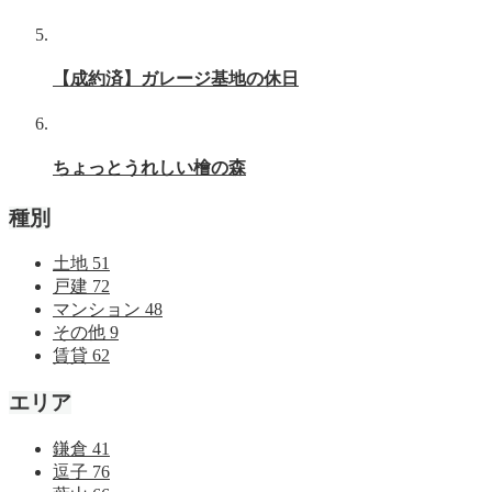
【成約済】ガレージ基地の休日
ちょっとうれしい檜の森
種別
土地
51
戸建
72
マンション
48
その他
9
賃貸
62
エリア
鎌倉
41
逗子
76