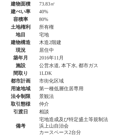
建物面積
73.83㎡
建ぺい率
40%
容積率
80%
土地権利
所有権
地目
宅地
建物構造
木造2階建
現況
居住中
築年月
2016年11月
施設
公営水道, 本下水, 都市ガス
間取り
1LDK
都市計画
市街化区域
用途地域
第一種低層住居専用
法令制限
景観法
取引態様
仲介
引渡日
相談
宅地造成及び特定盛土等規制法
備考
浜上山自治会
カースペース2台分