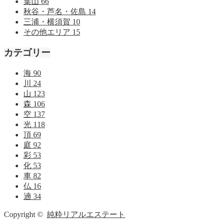
葉山
66
秋谷・芦名・佐島
14
三浦・横須賀
10
その他エリア
15
カテゴリー
海
90
川
24
山
123
森
106
空
137
光
118
頂
69
庭
92
彩
53
化
53
車
82
仏
16
遖
34
Copyright ©
純粋リアルエステート