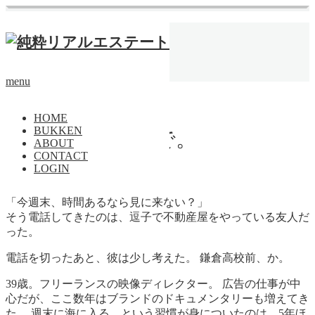
ホーム
物件
戸建
,
鎌倉
,
海
,
空
,
光
,
車
30年後も高校前で。
menu
戸建
HOME
BUKKEN
30年後も高校前で。
ABOUT
CONTACT
LOGIN
「今週末、時間あるなら見に来ない？」
そう電話してきたのは、逗子で不動産屋をやっている友人だ
った。
電話を切ったあと、彼は少し考えた。 鎌倉高校前、か。
39歳。フリーランスの映像ディレクター。 広告の仕事が中
心だが、ここ数年はブランドのドキュメンタリーも増えてき
た。 週末に海に入る、という習慣が身についたのは、5年ほ