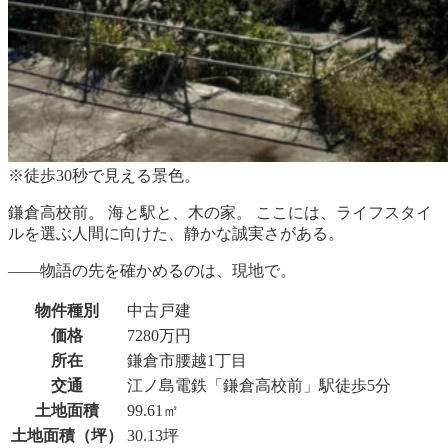
※徒歩30秒で見える景色。
鎌倉高校前。 海と駅と、木の家。 ここには、ライフスタイ
ルを選ぶ人間に向けた、静かな誠実さがある。
――物語の先を確かめるのは、現地で。
物件種別
中古戸建
価格
7280万円
所在
鎌倉市腰越1丁目
交通
江ノ島電鉄「鎌倉高校前」駅徒歩5分
土地面積
99.61㎡
土地面積（坪）
30.13坪