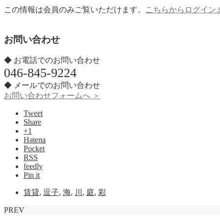
この情報は会員のみご覧いただけます。
こちらからログイン
お問い合わせ
◆ お電話でのお問い合わせ
046-845-9224
◆ メールでのお問い合わせ
お問い合わせフォームへ ＞
Tweet
Share
+1
Hatena
Pocket
RSS
feedly
Pin it
賃貸
,
逗子
,
海
,
川
,
庭
,
彩
PREV