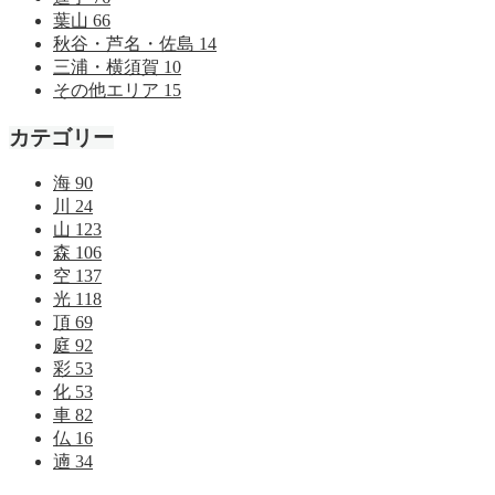
葉山
66
秋谷・芦名・佐島
14
三浦・横須賀
10
その他エリア
15
カテゴリー
海
90
川
24
山
123
森
106
空
137
光
118
頂
69
庭
92
彩
53
化
53
車
82
仏
16
遖
34