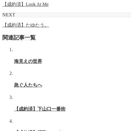
【成約済】Look At Me
NEXT
【成約済】たゆたう。
関連記事一覧
海見えの世界
急ぐ人たちへ
【成約済】下山口一番街