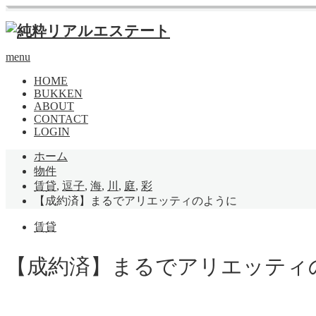
menu
HOME
BUKKEN
ABOUT
CONTACT
LOGIN
ホーム
物件
賃貸
,
逗子
,
海
,
川
,
庭
,
彩
【成約済】まるでアリエッティのように
賃貸
【成約済】まるでアリエッティ