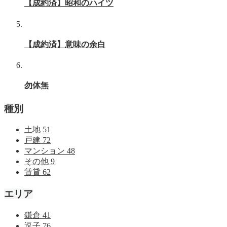
【成約済】昭和のハイツ
【成約済】意味の余白
勿体無
種別
土地
51
戸建
72
マンション
48
その他
9
賃貸
62
エリア
鎌倉
41
逗子
76