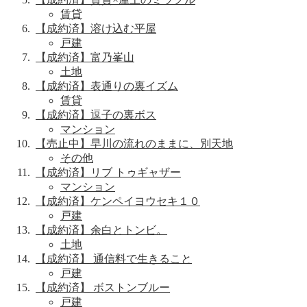
賃貸
【成約済】溶け込む平屋
戸建
【成約済】富乃峯山
土地
【成約済】表通りの裏イズム
賃貸
【成約済】逗子の裏ボス
マンション
【売止中】早川の流れのままに、別天地
その他
【成約済】リブ トゥギャザー
マンション
【成約済】ケンペイヨウセキ１０
戸建
【成約済】余白とトンビ。
土地
【成約済】 通信料で生きること
戸建
【成約済】 ボストンブルー
戸建