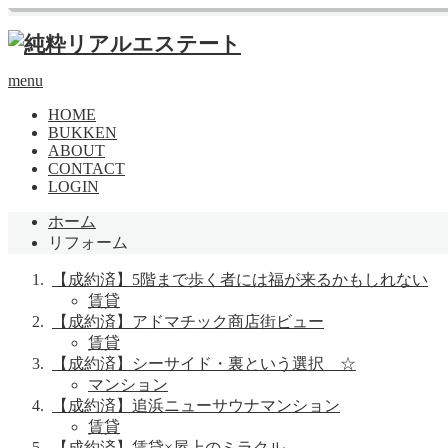
menu
HOME
BUKKEN
ABOUT
CONTACT
LOGIN
ホーム
リフォーム
【成約済】5階まで歩く者には福が来るかもしれない
賃貸
【成約済】アドマチック商店街ビュー
賃貸
【成約済】シーサイド・裏という選択 ☆
マンション
【成約済】追浜ニューサウナマンション
賃貸
【成約済】賃貸×屋上のミラクル