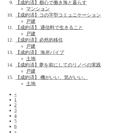
【成約済】都心で働き海と暮らす
マンション
【成約済】コの字型コミュニケーション
戸建
【成約済】 通信料で生きること
戸建
【成約済】必然的移住
戸建
【成約済】 海岸パイプ
土地
【成約済】夢を前にしてのリノベの実践
戸建
【成約済】 機がいい、気がいい。
土地
«
1
2
3
4
5
6
»