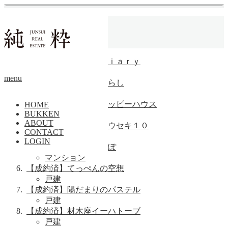
ホーム
物件
海
【成約済】由比ヶ浜ｄｉａｒｙ
賃貸
menu
【成約済】つながる暮らし
賃貸
【成約済】太陽燦々ハッピーハウス
HOME
BUKKEN
戸建
ABOUT
【成約済】ケンペイヨウセキ１０
CONTACT
戸建
LOGIN
【成約済】ミロスさんぽ
マンション
【成約済】てっぺんの空想
戸建
【成約済】陽だまりのパステル
戸建
【成約済】材木座イーハトーブ
戸建