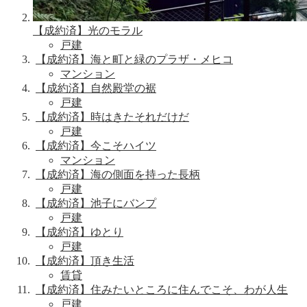
【成約済】光のモラル
戸建
【成約済】海と町と緑のプラザ・メヒコ
マンション
【成約済】自然殿堂の裾
戸建
【成約済】時はきたそれだけだ
戸建
【成約済】今こそハイツ
マンション
【成約済】海の側面を持った長柄
戸建
【成約済】池子にバンプ
戸建
【成約済】ゆとり
戸建
【成約済】頂き生活
賃貸
【成約済】住みたいところに住んでこそ、わが人生
戸建