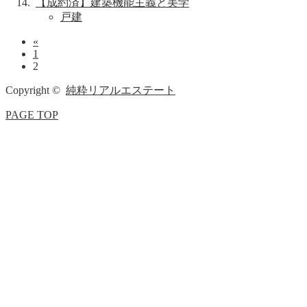
【成約済】建築機能主義と美学
戸建
«
1
2
Copyright ©
純粋リアルエステート
PAGE TOP